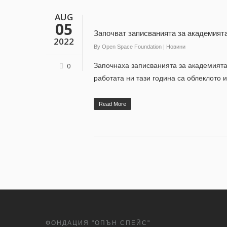
AUG
05
Започват записванията за академията
2022
By
Open Space Foundation
|
Новини
Започнаха записванията за академията 
0
работата ни тази година са облеклото и
Read More
ФОНДАЦИЯ "ОПЪН СПЕЙС"