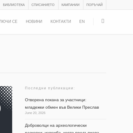
БИБЛИОТЕКА
СПИСАНИЕТО
КАМПАНИИ
ПОРЪЧАЙ
ЛЮЧИ СЕ
НОВИНИ
КОНТАКТИ
EN
Последни публикации:
Отворена покана за участници:
младежки обмен във Велики Преслав
June 20, 2026
Доброволци на археологически
разкопки: изложба, която продължава