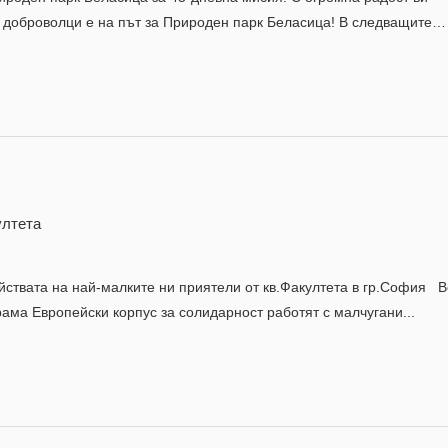
и доброволци е на път за Природен парк Беласица! В следващите…
ултета
ствата на най-малките ни приятели от кв.Факултета в гр.София 
ама Европейски корпус за солидарност работят с малчугани...