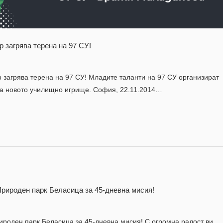
р загрява терена на 97 СУ!
 загрява терена на 97 СУ! Младите таланти на 97 СУ организират
на новото училищно игрище. София, 22.11.2014…
Природен парк Беласица за 45-дневна мисия!
ироден парк Беласица за 45-дневна мисия! С огромна радост ви