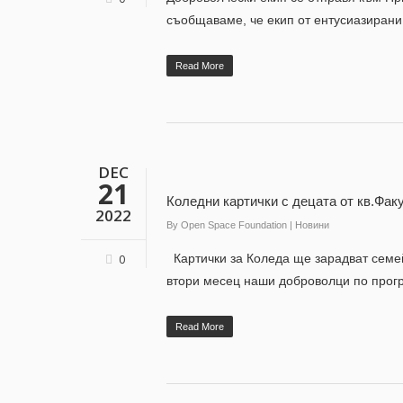
съобщаваме, че екип от ентусиазиран
Read More
DEC
21
Коледни картички с децата от кв.Фак
2022
By
Open Space Foundation
|
Новини
Картички за Коледа ще зарадват семей
0
втори месец наши доброволци по прогр
Read More