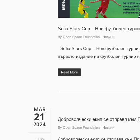
Sofia Stars Cup – Нов футболен турни
By
Open Space Foundation
|
Новини
Sofia Stars Cup – Нов футболен турнир
първото издание на футболен турнир 
Read More
MAR
21
Доброволчески екип се отправя към 
2024
By
Open Space Foundation
|
Новини
Доброволчески екип се отправя към Пр
0