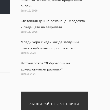
онлайн
June 19, 2026
Световния ден на бежанеца: Младежта
и бъдещето на закрилата
June 18, 2026
Млади хора с идеи как да заглушим
шума в публичното пространство
June 6, 2026
Фото-изложба “Доброволци на
археологически разкопки”
June 3, 2026
АБОНИРАЙ СЕ ЗА НОВИНИ