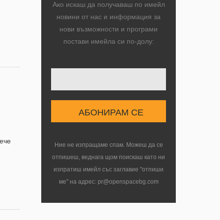
Ако искаш да получаваш по имейл
новини от нас и информация за
нови възможности и програми
постави имейла си по-долу:
Твоят имейл
Вече
Ние не изпращаме спам. Можеш да се
отпишеш, веднага щом поискаш като ни
изпратиш имейл със заглавие "отпиши
ме" на адрес: pr@openspacebg.com