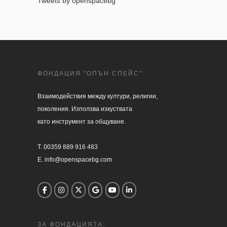
Tweets by openspacebg
ФОНДАЦИЯ "ОПЪН СПЕЙС"
Взаимодействия между култури, религии, 

поколения. Използва изкуствата 

като инструмент за общуване.

T. 00359 889 916 483

E. info@openspacebg.com
ЗА ФОНДАЦИЯТА: