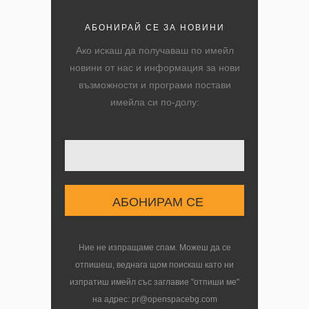
АБОНИРАЙ СЕ ЗА НОВИНИ
Ако искаш да получаваш по имейл
новини от нас и информация за нови
възможности и програми постави
имейла си по-долу:
Твоят имейл
Ние не изпращаме спам. Можеш да се
отпишеш, веднага щом поискаш като ни
изпратиш имейл със заглавие "отпиши ме"
на адрес: pr@openspacebg.com