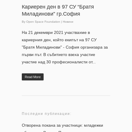
Кариерен ден в 97 СУ “Братя
Миладинови” гр.София
By
Open Space Foundation
|
Новини
На 21 декември 2021 участвахме в
кариерния ден, който екипът на 97 СУ
"Братя Миладинови" - София организара за
първи път. В събитието взеха участие
участие над 30 професионалисти от...
Read More
Последни публикации:
Отворена покана за участници: младежки