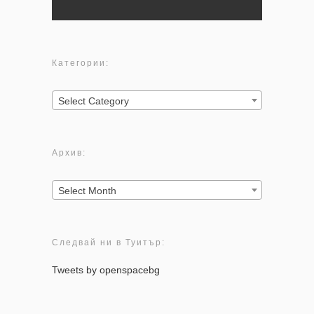
Категории:
Категории:
Select Category
Архив:
Архив:
Select Month
Следвай ни в Туитър:
Tweets by openspacebg