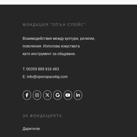
ФОНДАЦИЯ "ОПЪН СПЕЙС"
Взаимодействия между култури, религии, 

поколения. Използва изкуствата 

като инструмент за общуване.

T. 00359 889 916 483

E. info@openspacebg.com
ЗА ФОНДАЦИЯТА:
Дарители