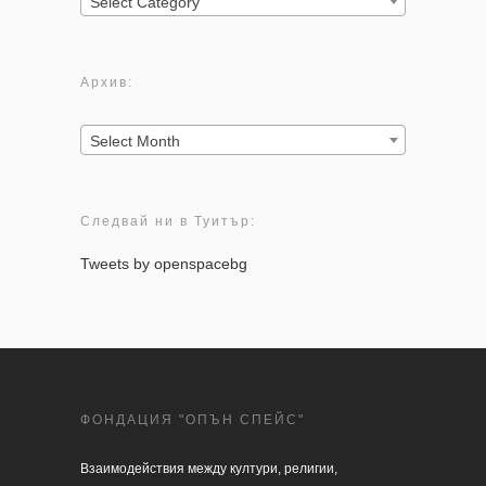
Select Category
Архив:
Архив:
Select Month
Следвай ни в Туитър:
Tweets by openspacebg
ФОНДАЦИЯ "ОПЪН СПЕЙС"
Взаимодействия между култури, религии, 
