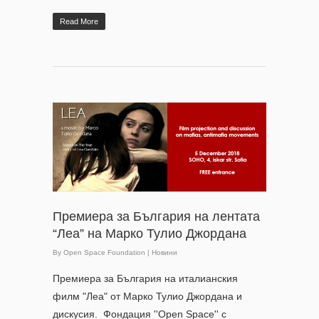
Read More
Премиера за България на лентата
“Леа” на Марко Тулио Джордана
By
Open Space Foundation
|
Новини
Премиера за България на италианския
филм "Леа" от Марко Тулио Джордана и
дискусия. Фондация ''Open Space'' с