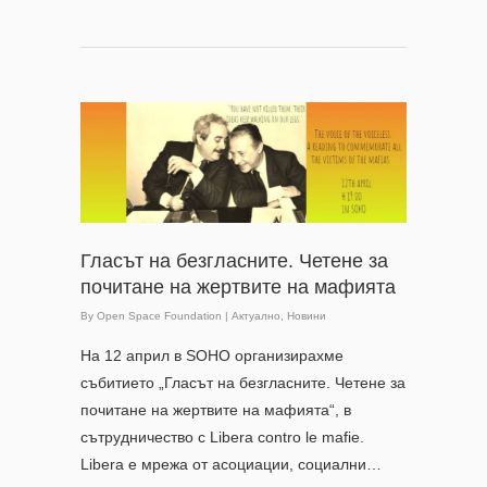
Гласът на безгласните. Четене за
почитане на жертвите на мафията
By
Open Space Foundation
|
Актуално
,
Новини
На 12 април в SOHO организирахме
събитието „Гласът на безгласните. Четене за
почитане на жертвите на мафията“, в
сътрудничество с Libera contro le mafie.
Libera е мрежа от асоциации, социални…