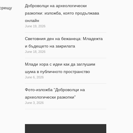
Доброволци на археологически
 срещу
разкопки: изложба, която продължава
онлайн
June 19, 2026
Световния ден на бежанеца: Младежта
и бъдещето на закрилата
June 18, 2026
Млади хора с идеи как да заглушим
шума в публичното пространство
June 6, 2026
Фото-изложба “Доброволци на
археологически разкопки”
June 3, 2026