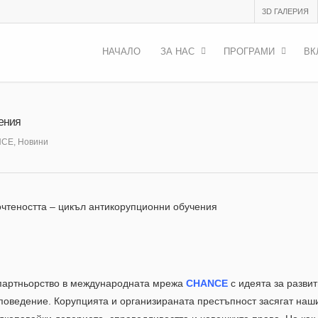
3D ГАЛЕРИЯ
НАЧАЛО
ЗА НАС
ПРОГРАМИ
ВК
чения
NCE
,
Новини
очтеността – цикъл антикорупционни обучения
 партньорство в международната мрежа
CHANCE
с идеята за разви
поведение. Корупцията и организираната престъпност засягат наш