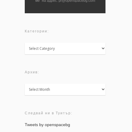
ме" на адрес: pr@openspacebg.com
Категории:
Категории:
Архив:
Архив:
Следвай ни в Туитър:
Tweets by openspacebg