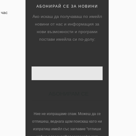
АБОНИРАЙ СЕ ЗА НОВИНИ
 час
Ако искаш да получаваш по имейл
новини от нас и информация за
нови възможности и програми
постави имейла си по-долу:
Твоят имейл
Ние не изпращаме спам. Можеш да се
отпишеш, веднага щом поискаш като ни
изпратиш имейл със заглавие "отпиши