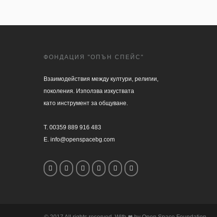
ФОНДАЦИЯ "ОПЪН СПЕЙС"
Взаимодействия между култури, религии, 

поколения. Използва изкуствата 

като инструмент за общуване.

T. 00359 889 916 483

E. info@openspacebg.com
© 2017 All rights reserved. With ❤ by Open Space Foundation.