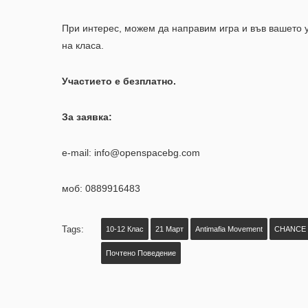
При интерес, можем да направим игра и във вашето 
на класа.
Участието е безплатно.
За заявка:
е-mail: info@openspacebg.com
моб: 0889916483
Tags:
10-12 Клас
21 Март
Antimafia Movement
CHANCE
Почтено Поведение