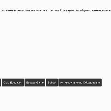
училище в рамките на учебен час по Гражданско образование или в
Civic Education
Escape Game
School
Антикорупционно Образование