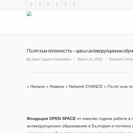
Пътят към почтеността – цикъл антикорупционни обу
By
Open Space Foundation
March 14, 2025
Network CHA
»
Начало
»
Новини
»
Network CHANCE
»
Пътят към п
Фондация OPEN SPACE
от няколко години работи в
антикорупционно образование в България и почтено 