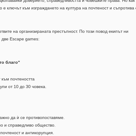
дкопавайки доверието, справедливостта и човешките права. Но как
 е ключът към изграждането на култура на почтеност и съпротива
вите на организираната престъпност. По този повод екипът ни
м две Escape games:
то благо“
т към почтеността
упи от 10 до 30 човека.
важно да ѝ се противопоставяме.
но и справедливо общество.
 почтеност и антикорупция.