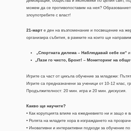
демокрации, общества и икономики по целия свят, по
можем да се противопоставим на нея? Образованието
злоупотребите с власт!
21-март
е ден на възпоменание и посвещение на жерт
организира събития, в рамките на които ще направи
„Спортната дилема – Наблюдавай себе си“
и
„Пази го чисто, Бронт! – Мониторинг на общо
Игрите са част от цикъла обучение за младежи: Пътя
Игрите са предназначени за ученици от 10-12 клас, гр
Продължителност: 20 мин. игра и 20 мин. дискусия.
Какво ще научите?
• Как корупцията влияе на ежедневието ни и защо е 
• Ролята на младите хора в изграждането на прозрач
• Иновативни и интерактивни подходи за обучение по