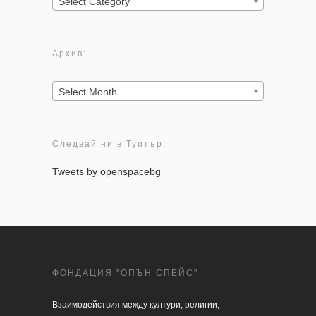
Select Category
Архив:
Архив:
Select Month
Следвай ни в Туитър:
Tweets by openspacebg
ФОНДАЦИЯ "ОПЪН СПЕЙС"
Взаимодействия между култури, религии, 
