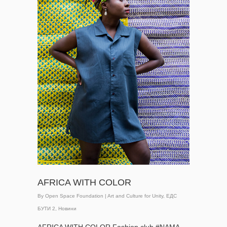
AFRICA WITH COLOR
By
Open Space Foundation
|
Art and Culture for Unity
,
ЕДС
БУТИ 2
,
Новини