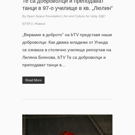
Те са доброволци и преподават
танци в 97-о училище в кв. „Люлин”
By
Open Space Foundation
|
Art and Culture for Unity
,
ЕДС
БУТИ 2
,
Новини
„Вярваме в доброто” на bTV представя наши
доброволци: Как двама младежи от Уганда
се озоваха в столично училище репортаж на
Лиляна Боянова, bTV Те са доброволци и
преподават танци в…
Read More