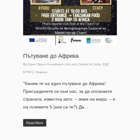
Пътуване до Африка
By
Open Space Foundation
|
Art and Culture for Unity
,
ЕДС
БУТИ 2
,
Новини
“Каним те на едно пътуване до Африка”
Присъединете се към нас, за да опознаете
страната, известна като: – земя на мира; – и
на големите 5 (кои са те?) Да…
Read More