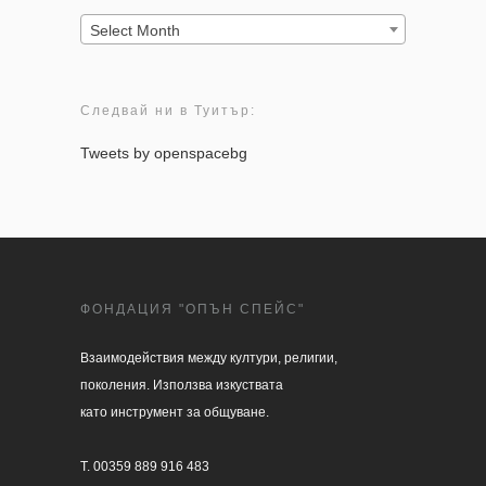
Архив:
Select Month
Следвай ни в Туитър:
Tweets by openspacebg
ФОНДАЦИЯ "ОПЪН СПЕЙС"
Взаимодействия между култури, религии, 

поколения. Използва изкуствата 

като инструмент за общуване.

T. 00359 889 916 483
