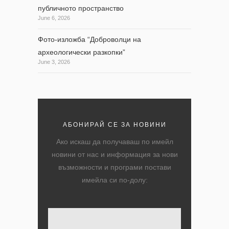
публичното пространство
June 6, 2026
Фото-изложба “Доброволци на
археологически разкопки”
June 3, 2026
АБОНИРАЙ СЕ ЗА НОВИНИ
Ако искаш да получаваш по имейл
новини от нас и информация за нови
възможности и програми постави
имейла си по-долу:
Твоят имейл