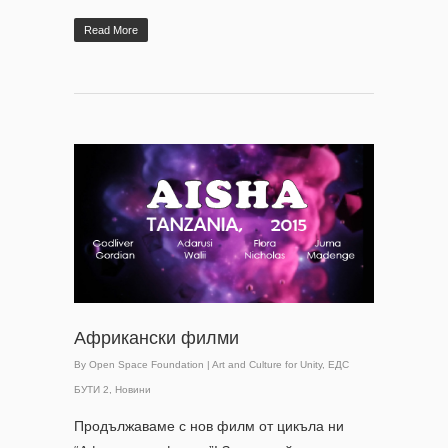
Read More
Африкански филми
By
Open Space Foundation
|
Art and Culture for Unity
,
ЕДС
БУТИ 2
,
Новини
Продължаваме с нов филм от цикъла ни