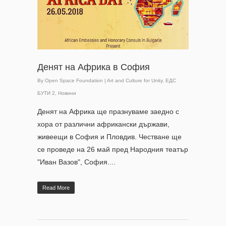
Денят на Африка в София
By
Open Space Foundation
|
Art and Culture for Unity
,
ЕДС
БУТИ 2
,
Новини
Денят на Африка ще празнуваме заедно с
хора от различни африкански държави,
живеещи в София и Пловдив. Честване ще
се проведе на 26 май пред Народния театър
"Иван Вазов", София....
Read More