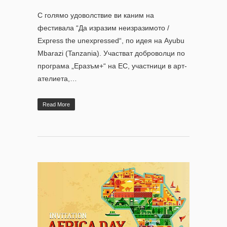
С голямо удоволствие ви каним на
фестивала “Да изразим неизразимото /
Express the unexpressed“, по идея на Ayubu
Mbarazi (Tanzania). Участват доброволци по
програма „Еразъм+“ на ЕС, участници в арт-
ателиета,…
Read More