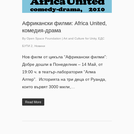
Африкански филми: Africa United,
комедия-драма
By
Open Space Foundation
|
Art and Culture for Unity
,
ЕДС
БУТИ 2
,
Новини
Нов филм от цикъла “Африкански филми”:
Добре дошли в Понеделник – 14 Май, от
19:00 ч. в театър-лаборатория “Алма
Алтер”. Историята на три деца от Руанда,
които вървят 3000 мили,…
Read More