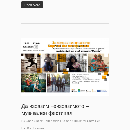
Read More
Да изразим неизразимото –
музикален фестивал
By
Open Space Foundation
|
Art and Culture for Unity
,
ЕДС
БУТИ 2
,
Новини