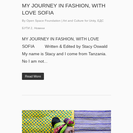
MY JOURNEY IN FASHION, WITH
LOVE SOFIA
By
Open Space Foundation
|
Art and Culture for Unity
,
ЕДС
БУТИ 2
,
Новини
MY JOURNEY IN FASHION, WITH LOVE
SOFIA Written & Edited by Stacy Oswald
My name is Stacy and I come from Tanzania.
No I am not...
Read More