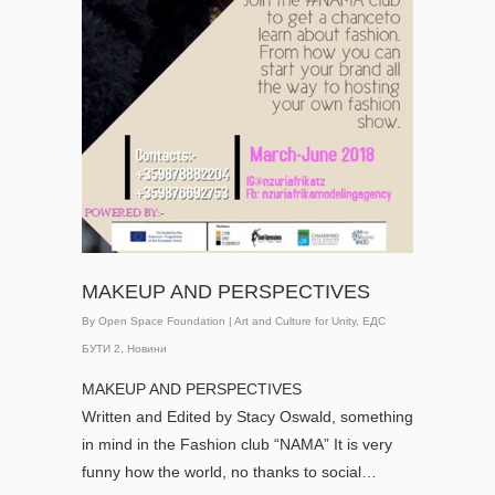
MAKEUP AND PERSPECTIVES
By
Open Space Foundation
|
Art and Culture for Unity
,
ЕДС
БУТИ 2
,
Новини
MAKEUP AND PERSPECTIVES
Written and Edited by Stacy Oswald, something
in mind in the Fashion club “NAMA” It is very
funny how the world, no thanks to social…