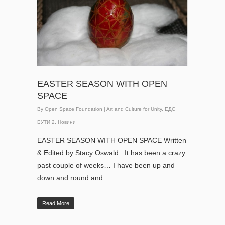
EASTER SEASON WITH OPEN
SPACE
By
Open Space Foundation
|
Art and Culture for Unity
,
ЕДС
БУТИ 2
,
Новини
EASTER SEASON WITH OPEN SPACE Written
& Edited by Stacy Oswald It has been a crazy
past couple of weeks… I have been up and
down and round and…
Read More