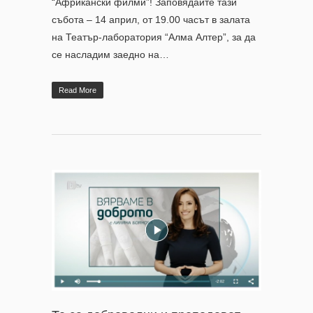
“Африкански филми”! Заповядайте тази
събота – 14 април, от 19.00 часът в залата
на Театър-лаборатория “Алма Алтер”, за да
се насладим заедно на…
Read More