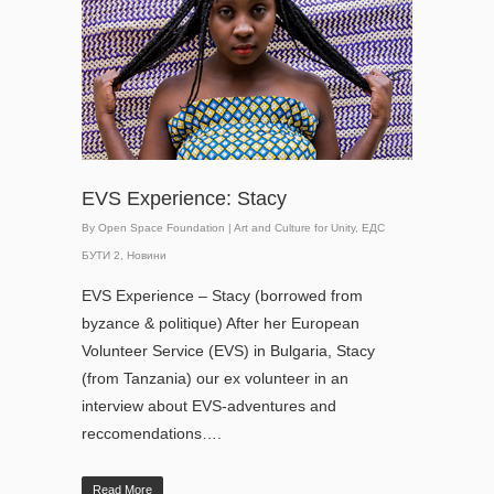
EVS Experience: Stacy
By
Open Space Foundation
|
Art and Culture for Unity
,
ЕДС
БУТИ 2
,
Новини
EVS Experience – Stacy (borrowed from
byzance & politique) After her European
Volunteer Service (EVS) in Bulgaria, Stacy
(from Tanzania) our ex volunteer in an
interview about EVS-adventures and
reccomendations….
Read More