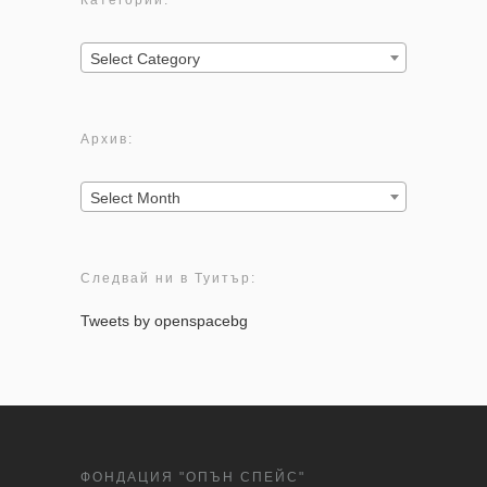
Категории:
Категории:
Select Category
Архив:
Архив:
Select Month
Следвай ни в Туитър:
Tweets by openspacebg
ФОНДАЦИЯ "ОПЪН СПЕЙС"