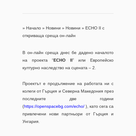
»
Начало
»
Новини
»
Новини
»
ECHO II с
откриваща среща он-лайн
В он-лайн среща днес бе дадено началото
на проекта “
ECHO II
” или Европейско
културно наследство на сцената – 2.
Проектът е продължение на работата ни с
колеги от Гърция и Северна Македония през
последните две години
(
https://openspacebg.com/echo/
), като сега са
привлечени нови партньори от Гърция и
Унгария.