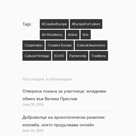
Tags:
#CreativeEurope
#EuropeForCulture
Art Residency
Artists
Arts
Cooperation
Creative Europe
Cultural Awareness
Cultural Heritage
ECHO
Partnership
Traditions
Последни публикации:
Отворена покана за участници: младежки
обмен във Велики Преслав
June 20, 2026
Доброволци на археологически разкопки:
изложба, която продължава онлайн
June 19, 2026