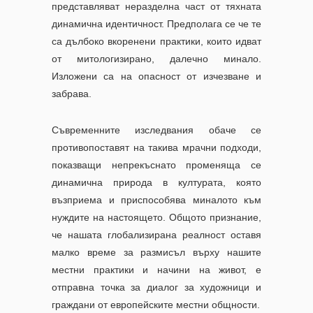
представляват неразделна част от тяхната
динамична идентичност. Предполага се че те
са дълбоко вкоренени практики, които идват
от митологизирано, далечно минало.
Изложени са на опасност от изчезване и
забрава.
Съвременните изследвания обаче се
противопоставят на такива мрачни подходи,
показващи непрекъснато променяща се
динамична природа в културата, която
възприема и приспособява миналото към
нуждите на настоящето. Общото признание,
че нашата глобализирана реалност оставя
малко време за размисъл върху нашите
местни практики и начини на живот, е
отправна точка за диалог за художници и
граждани от европейските местни общности.