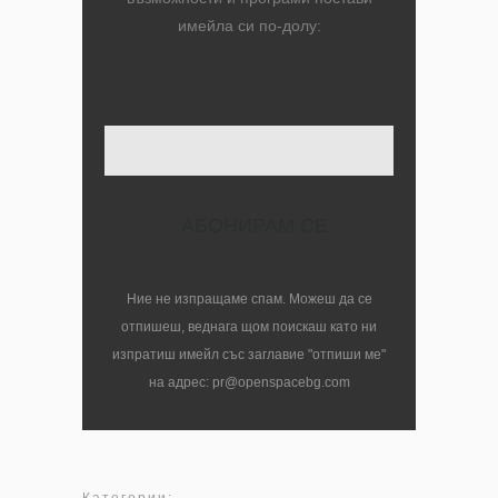
имейла си по-долу:
Твоят имейл
Ние не изпращаме спам. Можеш да се
отпишеш, веднага щом поискаш като ни
изпратиш имейл със заглавие "отпиши ме"
на адрес: pr@openspacebg.com