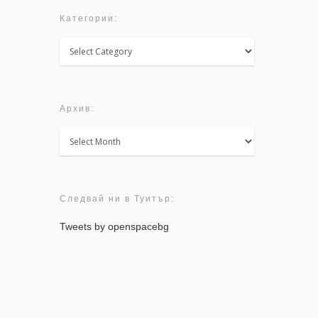
Категории:
Категории:
 “ECHO
Архив:
Архив:
Следвай ни в Туитър:
Tweets by openspacebg
n form