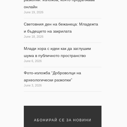
онлайн
June 19, 2026
Световния ден на бежанеца: Младежта
и бъдещето на закрилата
June 18, 2026
Млади хора с идеи как да заглушим
шума в публичното пространство
June 6, 2026
идин,
Фото-изложба “Доброволци на
археологически разкопки”
June 3, 2026
АБОНИРАЙ СЕ ЗА НОВИНИ