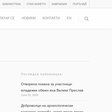
БИБЛИОТЕКА
СПИСАНИЕТО
КАМПАНИИ
ПОРЪЧАЙ
ЛЮЧИ СЕ
НОВИНИ
КОНТАКТИ
EN
Последни публикации:
Отворена покана за участници:
младежки обмен във Велики Преслав
June 20, 2026
,...
Доброволци на археологически
разкопки: изложба, която продължава