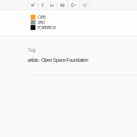
Tag
artists - Open Space Foundation
JUN
17
Дизайнерски колекции създадени в ра
2024
By
Open Space Foundation
|
Новини
Дизайнерски колекции създадени в рам
представяме резултатите от втория ета