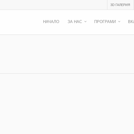
3D ГАЛЕРИЯ
НАЧАЛО
ЗА НАС
ПРОГРАМИ
ВК
мките на проекта за изкуства Echo Academies
ките на проекта за изкуства Echo Academies С голяма радост
п на проекта за изкуства Echo Academies на фондация “Open Space”