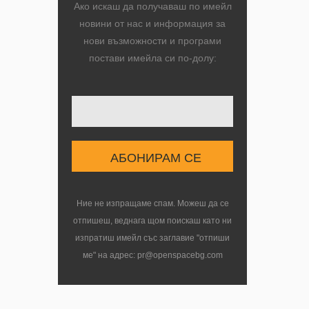
Ако искаш да получаваш по имейл
новини от нас и информация за
нови възможности и програми
постави имейла си по-долу:
Ние не изпращаме спам. Можеш да се
в
отпишеш, веднага щом поискаш като ни
изпратиш имейл със заглавие "отпиши
ме" на адрес: pr@openspacebg.com