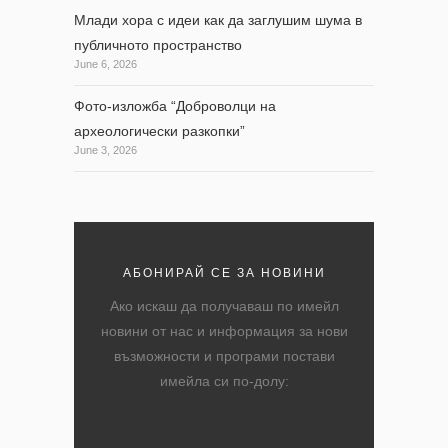
Млади хора с идеи как да заглушим шума в
публичното пространство
June 6, 2026
Фото-изложба “Доброволци на
археологически разкопки”
June 3, 2026
АБОНИРАЙ СЕ ЗА НОВИНИ
Ако искаш да получаваш по имейл
новини от нас и информация за нови
възможности и програми постави
имейла си по-долу: