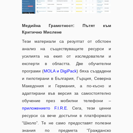
Медийна Грамотност: Пътят към
Критично Мислене
Тези материали са резултат от обстоен
анализ на съществуващите ресурси и
усилията на екип от изследователи и
експерти в областта. Две обучителни
програми (
MOLA и DigiPack
) бяха създадени
и пилотирани в България, Гърция, Северна
Македония и Германия, а по-късно и
адаптирани във версия за самостоятелно
обучение през мобилни телефони –
приложението F.I.R.E
. Сега, тези ценни
ресурси са вече достъпни в платформата
“Школо”. Те не само предоставят полезни
знания по предмета “Гражданско