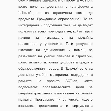
Обучителните материали от проекта ACTIon,
които вече са достъпни в платформата
“Школо”, не са ограничени само до
предмета “Гражданско образование”. Те са
интегрирани и подготвени така, че да бъдат
полезни за всеки преподавател, който търси
начини за изграждане на медийна
грамотност у учениците. Този ресурс е
източник на вдъхновение и помощ за
развитието на учебни планове и стратегии,
които активно включват цифровата среда в
образователния процес. В “Школо” вече са
достъпни учебни материали, създадени в
рамките на проекта ACTIon, които
подпомагат образователните цели за
медийна грамотност и познаване на онлайн
правата. Програмите ни са място, където
знанието, креативността и виртуалната