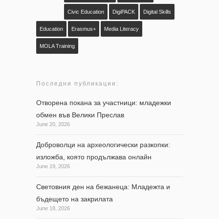
Civic Education
DigiPACK
Digital Skills
Education
Erasmus+
Media Literacy
MOLA Training
Последни публикации:
Отворена покана за участници: младежки
обмен във Велики Преслав
June 20, 2026
Доброволци на археологически разкопки:
изложба, която продължава онлайн
June 19, 2026
Световния ден на бежанеца: Младежта и
бъдещето на закрилата
June 18, 2026