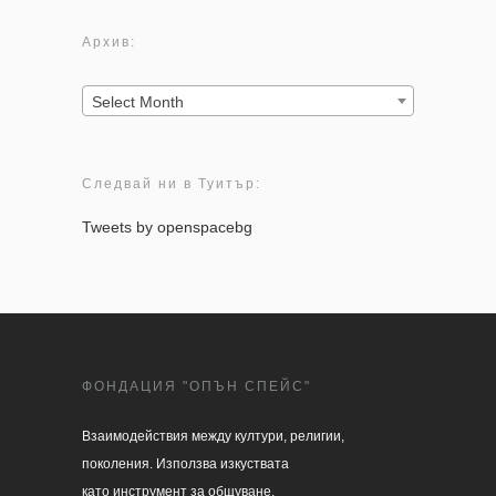
Архив:
Архив:
Select Month
Следвай ни в Туитър:
Tweets by openspacebg
ФОНДАЦИЯ "ОПЪН СПЕЙС"
Взаимодействия между култури, религии, 

поколения. Използва изкуствата 

като инструмент за общуване.
